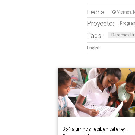
Fecha:
Viernes, 
access_time
Proyecto:
Program
Tags:
Derechos H
English
354 alumnos reciben taller en