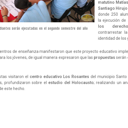
matutino Matí
Santiago Hiruj
donde 250 alum
la ejecución de
los derech
diantes serán ejecutadas en el segundo semestre del año
contrarrestar l
identidad de los
 centros de enseñanza manifestaron que este proyecto educativo imp
ara los jóvenes, de igual manera expresaron que las
propuestas
serán 
stas visitaron el
centro educativo Los Rosantes
del municipio Santo
s, profundizaron sobre el
estudio del Holocausto
; realizando un aná
de este hecho.