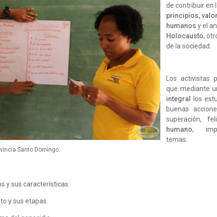
de contribuir en
principios, val
humanos
y el an
Holocausto
, ot
de la sociedad.
Los activistas 
que mediante u
integral
los est
buenas accione
superación, fe
humano
, impa
temas:
ovincia Santo Domingo.
y sus características.
to y sus etapas.