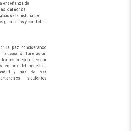
 la enseñanza de
ores, derechos
álisis de la historia del
ros genocidios y conflictos
por la paz considerando
n proceso de
formación
udiantes pueden ejecutar
s en pro del beneficio,
licidad y
paz del ser
rtieronlos siguientes