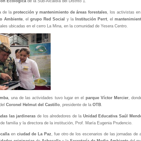
ión Ecológica 
de la Sub-Alcaldía del Distrito 1.
 de la 
protección y mantenimiento de áreas forestales
, los activistas en
io Ambiente
, el 
grupo Red Social
 y la 
Institución Perrt
, el 
mantenimien
tales ubicadas en el cerro La Mina, en la comunidad de Yesera Centro.
amba
, una de las actividades tuvo lugar en el 
parque Víctor Mercier
, dond
del 
Coronel Helmut del Castillo
, presidente de la 
OTB
.
adas las jardineras
 de los alrededores de la 
Unidad Educativa Saúl Mend
e familia y la directora de la institución, Prof. María Eugenia Prudencio.
calla
 en 
ciudad de La Paz
, fue otro de los escenarios de las jornadas de ar
idades originarias
 de 
Achocalla
 y la 
Secretaría de Medio Ambiente
 del m