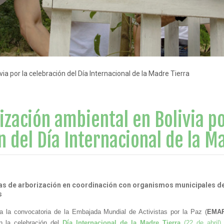
ia por la celebración del Día Internacional de la Madre Tierra
ización ambiental en Bolivia po
n del Día Internacional de la M
as de arborización en coordinación con organismos municipales de
s
 a la convocatoria de la Embajada Mundial de Activistas por la Paz (
EMA
n la celebración del 
Día Internacional de la Madre Tierra 
(22 de abril)
,