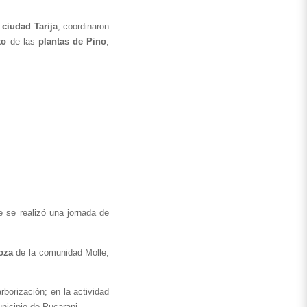
 
ciudad Tarija
, coordinaron 
to
 de las 
plantas de Pino
, 
e se realizó una jornada de 
oza 
de la comunidad Molle, 
borización; en la actividad 
unicipio de Pucarani.