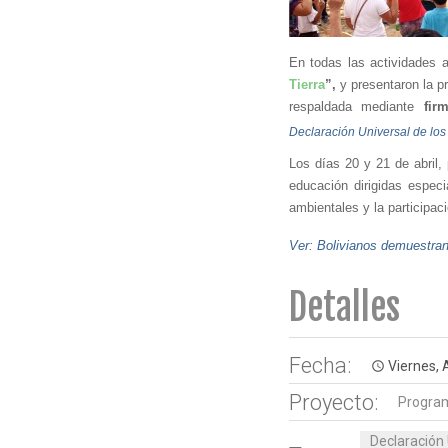
En todas las actividades a
Tierra
”, 
y presentaron la p
respaldada mediante 
fir
Declaración Universal de los
Los días 20 y 21 de abril, 
educación dirigidas espec
ambientales y la participac
Ver: Bolivianos demuestran
Detalles
Fecha:
Viernes, A
access_time
Proyecto:
Program
Declaración 