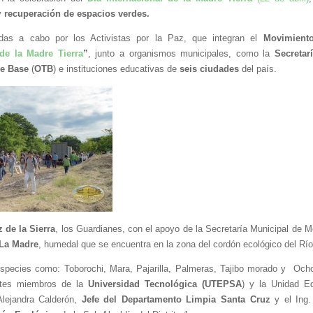
y 
recuperación de espacios verdes.
adas a cabo por los Activistas por la Paz, que integran el 
Movimient
de la Madre Tierra
”
, junto a organismos municipales, como la 
Secreta
de Base
 (
OTB
) e instituciones educativas de 
seis ciudades
 del país. 
 de la Sierra
 La Madre
, humedal que se encuentra en la zona del cordón ecológico del Río 
especies como: Toborochi, Mara, Pajarilla, Palmeras, Tajibo morado y  Och
ntes miembros de la 
Universidad Tecnológica (UTEPSA
) y la Unidad Ed
Alejandra Calderón, 
Jefe del Departamento Limpia Santa Cruz
 y el Ing.