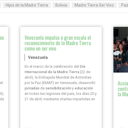
Hijos de la Madre Tierra
Bolivia
Madre Tierra Ser Vivo
Pa
so
Venezuela impulsa a gran escala el
reconocimiento de la Madre Tierra
como un ser vivo
Venezuela
En el marco de la celebración del
Día
Internacional de la Madre Tierra
(22 de
abril), la Embajada Mundial de Activistas
Accio
el
por la Paz (EMAP) en Venezuela, desarrolló
conti
jornadas
de
sensibilización
y
educación
la Ma
l);
en todas las regiones del país, los días 20 y
 de
21 de abril; mediante charlas impartidas en
instituciones educativas de primaria,
or
básica, media general y universidades.