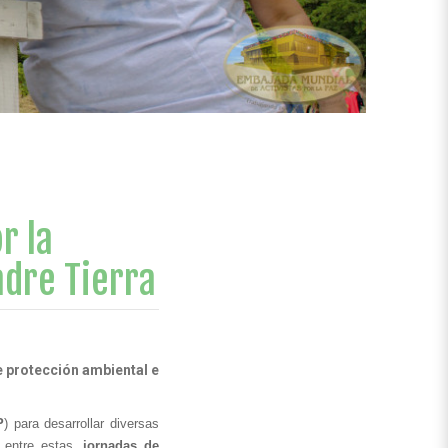
r la
adre Tierra
 protección ambiental e
P
) para desarrollar diversas 
 entre estas, 
jornadas de 