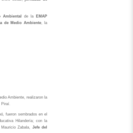
o Ambiental 
de la
 EMAP 
ría de Medio Ambiente
, la 
, los Guardianes, con el apoyo de la Secretaría Municipal de Medio Ambiente, realizaron la 
Piraí. 
oó
,
 fueron sembrados en el 
ucativa Hilandería; con la 
 Mauricio Zabala, 
Jefe del 