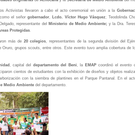
los Activistas llevaron a cabo el acto ceremonial en unión a la 
Gobernac
 como el señor 
gobernador
, 
Lcdo. Víctor Hugo Vásquez
; Teodolinda Ch
Delgado, representante del 
Ministerio de Medio Ambiente;
Áreas Protegidas
.
paron más de 
20 colegios
, representantes de la segunda división del Ejérci
Oruro, grupos scouts, entre otros. Este evento tuvo amplia cobertura de l
nidad
, capital del 
departamento del Beni
, la 
EMAP
 coordinó el evento 
ciparon cientos de estudiantes con la exhibición de diseños y objetos realiza
 de Medio Ambiente
 del departamento.