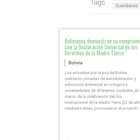
Tags:
Guardianes
Bolivianos demuestran su compromi
con la Declaración Universal de los
Derechos de la Madre Tierra
Bolivia
Los activistas por la paz de Bolivia
realizaron jornadas de sensibilización y
educación ambiental en colegios y
universidades de diferentes ciudades, en 
marco de la celebración del Día
Internacional de la Madre Tierra (22 de abri
mediante éstas, promovieron el proyecto
la nueva Declaración Universal de los
Derechos de la Madre Tierra propuesta p
la Embajada Mundial de Activistas por la
Paz (EMAP).