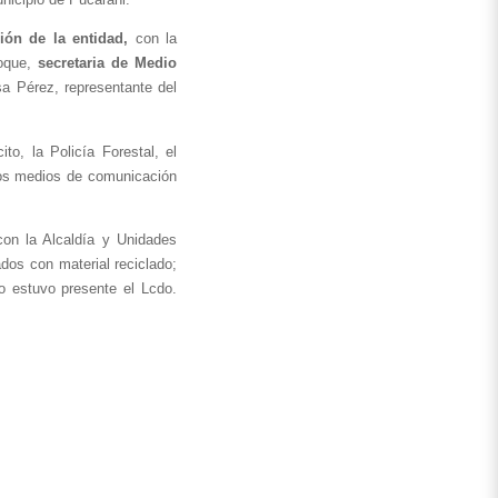
ión
de la entidad,
 con la 
oque, 
secretaria de Medio 
 y la Dra. Teresa Pérez, representante del 
to, la Policía Forestal, el 
os medios de comunicación 
con la Alcaldía y Unidades 
dos con material reciclado; 
asimismo, se realizó una arborización con la siembra de plantines en el Parque Pantanal. En el acto estuvo presente el Lcdo. 