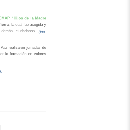
EMAP “Hijos de la Madre 
ierra
, la cual fue acogida y 
 y demás ciudadanos. 
(Ver: 
 Paz realizaron jornadas de 
r la formación en valores 
a.