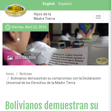
Pasar
English
Español
al
contenido
Hijos de la
principal
Toggle
Madre Tierra
navigat
schedule
Viernes, Abril 22, 2016
VER GALERÍA
Inicio
Noticias
Bolivianos demuestran su compromiso con la Declaración
Universal de los Derechos de la Madre Tierra
Bolivianos demuestran su