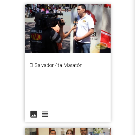
El Salvador 4ta Maratón
image
view_headline