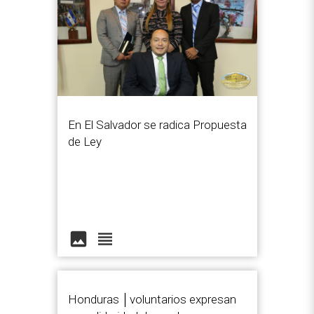
En El Salvador se radica Propuesta
de Ley
image
view_headline
Honduras │voluntarios expresan