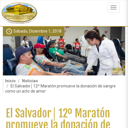
Pasar
al
Toggle
contenido
navigat
principal
schedule
Sábado, Diciembre 1, 2018
Inicio
Noticias
El Salvador│12º Maratón promueve la donación de sangre
como un acto de amor
El Salvador│12º Maratón
promueve la donación de