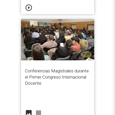
play_circle_outline
Conferencias Magistrales durante
el Primer Congreso Internacional
Docente.
image
view_headline