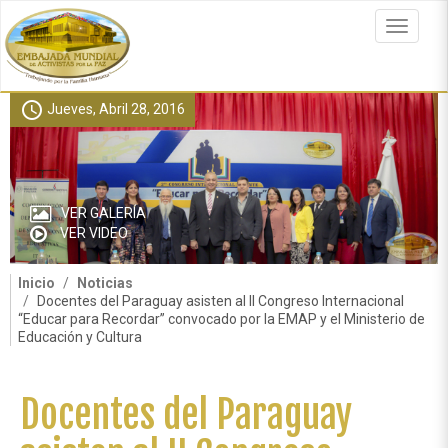
Pasar
al
Toggle
contenido
navigat
principal
schedule
Jueves, Abril 28, 2016
VER GALERÍA
VER VIDEO
Inicio
Noticias
Docentes del Paraguay asisten al II Congreso Internacional
“Educar para Recordar” convocado por la EMAP y el Ministerio de
Educación y Cultura
Docentes del Paraguay