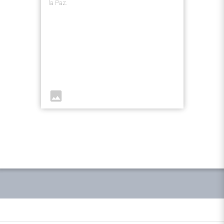
la Paz.
image