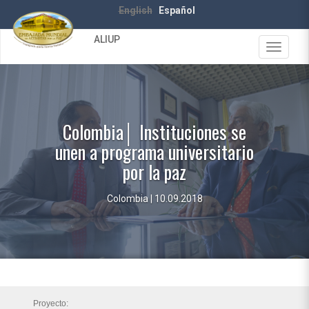
Pasar
English
Español
al
contenido
ALIUP
principal
Toggle
navigat
Colombia│ Instituciones se
unen a programa universitario
por la paz
Colombia | 10.09.2018
Proyecto: