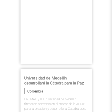
Como parte del convenio la EMAP ejecutó
programas en la
Universidad Santo Tomás,
por la construcción de una cultura de paz.
Universidad de Medellín
desarrollará la Cátedra para la Paz
Colombia
La EMAP y la Universidad de Medellín
firmaron convenio en el marco de la ALIUP
para la creación y desarrollo la Cátedra para