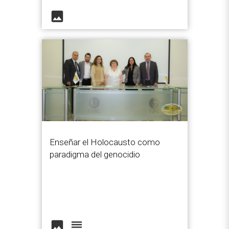
image
Enseñar el Holocausto como
paradigma del genocidio
image
view_headline