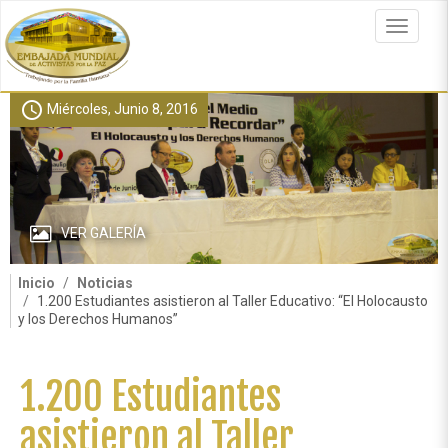
Pasar
al
Toggle
contenido
navigat
principal
schedule
Miércoles, Junio 8, 2016
VER GALERÍA
Inicio
Noticias
1.200 Estudiantes asistieron al Taller Educativo: “El Holocausto
y los Derechos Humanos”
1.200 Estudiantes
asistieron al Taller