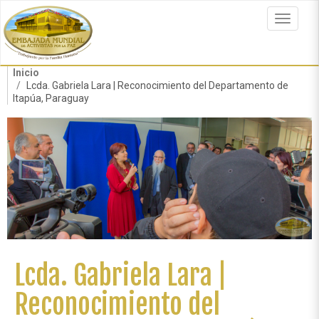
Pasar
al
Toggle
contenido
navigat
principal
Inicio
Lcda. Gabriela Lara | Reconocimiento del Departamento de
Itapúa, Paraguay
Lcda. Gabriela Lara |
Reconocimiento del