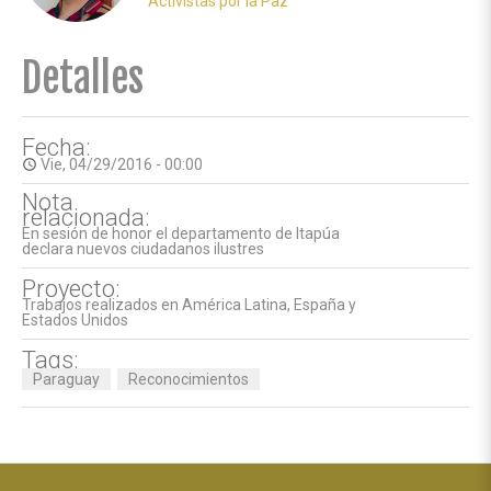
Activistas por la Paz
Detalles
Fecha:
Vie, 04/29/2016 - 00:00
access_time
Nota
relacionada:
En sesión de honor el departamento de Itapúa
declara nuevos ciudadanos ilustres
Proyecto:
Trabajos realizados en América Latina, España y
Estados Unidos
Tags:
Paraguay
Reconocimientos