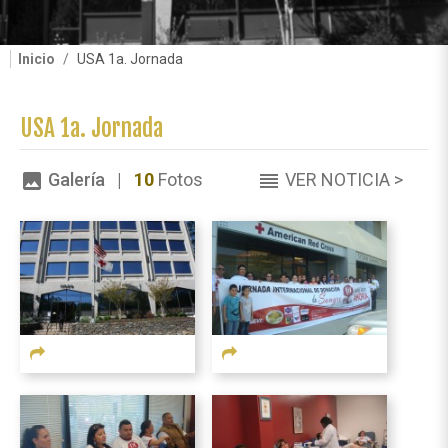
Inicio
USA 1a. Jornada
USA 1a. Jornada
Galería |
10
Fotos
VER NOTICIA >
image
reorder