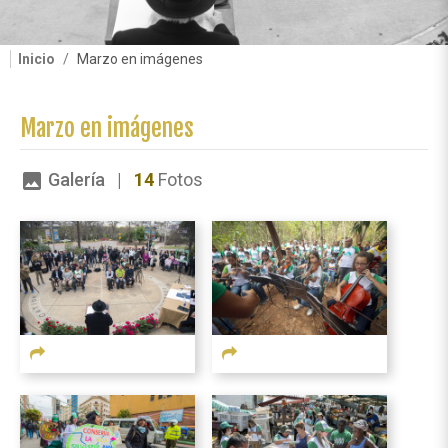
Inicio
Marzo en imágenes
Marzo en imágenes
Galería |
14
Fotos
image