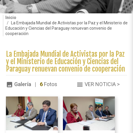
Inicio
La Embajada Mundial de Activistas por la Paz y el Ministerio de
Educación y Ciencias del Paraguay renuevan convenio de
cooperación
La Embajada Mundial de Activistas por la Paz
y el Ministerio de Educación y Ciencias del
Paraguay renuevan convenio de cooperación
Galería |
6
Fotos
VER NOTICIA >
image
reorder