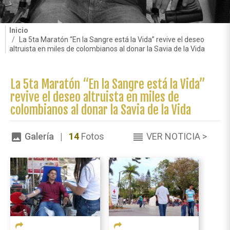
Inicio
La 5ta Maratón “En la Sangre está la Vida” revive el deseo
altruista en miles de colombianos al donar la Savia de la Vida
La 5ta Maratón “En la Sangre está la Vida”
revive el deseo altruista en miles de
colombianos al donar la Savia de la Vida
Galería |
14
Fotos
VER NOTICIA >
image
reorder