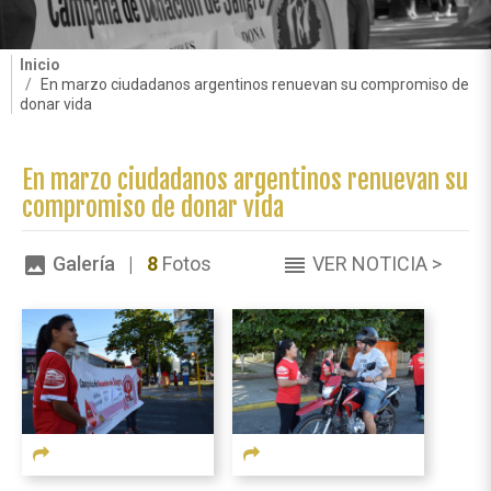
Inicio
En marzo ciudadanos argentinos renuevan su compromiso de
donar vida
En marzo ciudadanos argentinos renuevan su
compromiso de donar vida
Galería |
8
Fotos
VER NOTICIA >
image
reorder