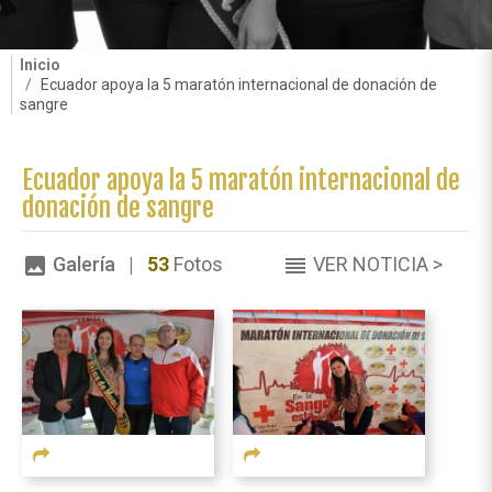
Inicio
Ecuador apoya la 5 maratón internacional de donación de
sangre
Ecuador apoya la 5 maratón internacional de
donación de sangre
Galería |
53
Fotos
VER NOTICIA >
image
reorder