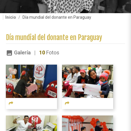
Inicio
Día mundial del donante en Paraguay
Día mundial del donante en Paraguay
Galería |
10
Fotos
image