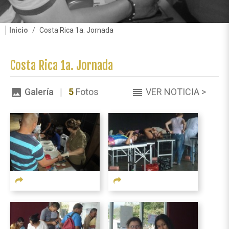
Inicio
Costa Rica 1a. Jornada
Costa Rica 1a. Jornada
Galería |
5
Fotos
VER NOTICIA >
image
reorder