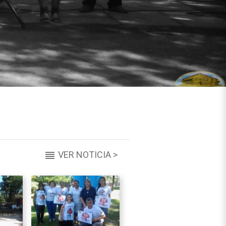
VER NOTICIA >
reorder