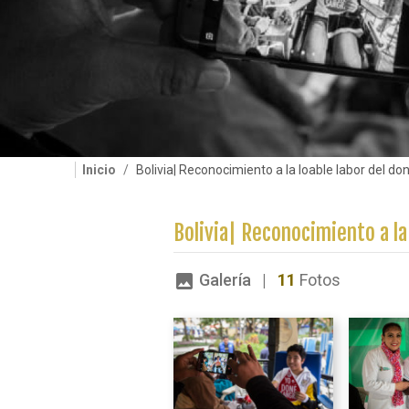
Inicio
Bolivia| Reconocimiento a la loable labor del do
Bolivia| Reconocimiento a la
Galería |
11
Fotos
image