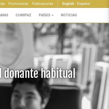
rías
Promocionar
Publicaciones
English
Español
AMAS
CUMIPAZ
PAÍSES
NOTICIAS
l donante habitual