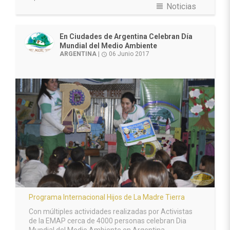
view_headline
Noticias
En Ciudades de Argentina Celebran Día
Mundial del Medio Ambiente
ARGENTINA
|
06 Junio 2017
access_time
Programa Internacional Hijos de La Madre Tierra
Con múltiples actividades realizadas por Activistas
de la EMAP cerca de 4000 personas celebran Dia