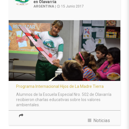
en Olavarría
ARGENTINA
|
15 Junio 2017
access_time
Programa Internacional Hijos de La Madre Tierra
Alumnos de la Escuela Especial Nro. 502 de Olavarría
recibieron charlas educativas sobre los valores
ambientales.
view_headline
Noticias