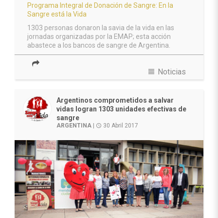
Programa Integral de Donación de Sangre: En la
Sangre está la Vida
1303 personas donaron la savia de la vida en las
jornadas organizadas por la EMAP; esta acción
abastece a los bancos de sangre de Argentina.
view_headline
Noticias
Argentinos comprometidos a salvar
vidas logran 1303 unidades efectivas de
sangre
ARGENTINA
|
30 Abril 2017
access_time