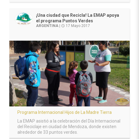
¡Una ciudad que Recicla! La EMAP apoya
el programa Puntos Verdes
ARGENTINA
|
17 Mayo 2017
access_time
Programa Internacional Hijos de La Madre Tierra
La EMAP asistió a la celebración del Día Internacional
del Reciclaje en ciudad de Mendoza, donde existen
alrededor de 33 puntos verdes.