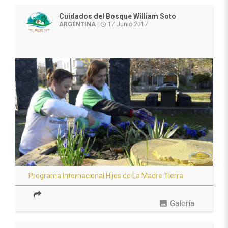
Cuidados del Bosque William Soto
ARGENTINA
|
17 Junio 2017
access_time
Programa Internacional Hijos de La Madre Tierra
photo
Galería