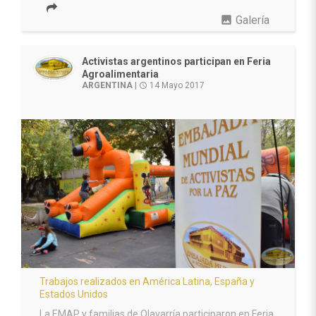
photo
Galería
Activistas argentinos participan en Feria
Agroalimentaria
ARGENTINA
|
14 Mayo 2017
access_time
Trabajos realizados en América Latina, España y
Estados Unidos
La EMAP y familias de Olavarría participaron en Feria