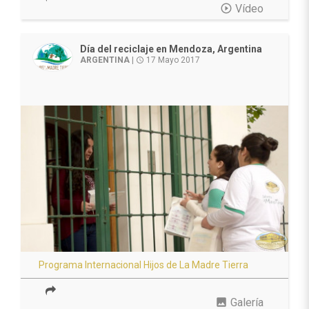
play_circle_outline
Vídeo
Día del reciclaje en Mendoza, Argentina
ARGENTINA
|
17 Mayo 2017
access_time
Programa Internacional Hijos de La Madre Tierra
photo
Galería