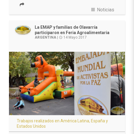
view_headline
Noticias
La EMAP y familias de Olavarría
participaron en Feria Agroalimentaria
ARGENTINA
|
14 Mayo 2017
access_time
Trabajos realizados en América Latina, España y
Estados Unidos