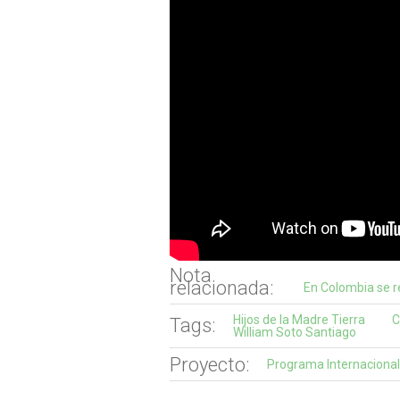
Nota
relacionada:
En Colombia se re
Hijos de la Madre Tierra
C
Tags:
William Soto Santiago
Proyecto:
Programa Internacional