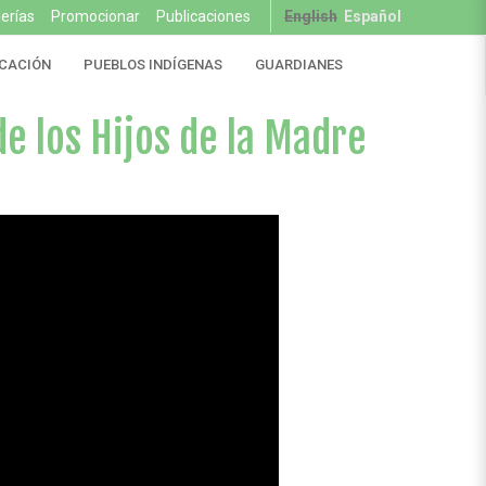
lerías
Promocionar
Publicaciones
English
Español
CACIÓN
PUEBLOS INDÍGENAS
GUARDIANES
e los Hijos de la Madre