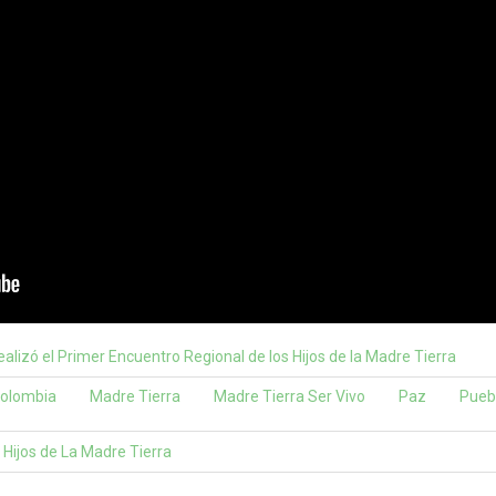
alizó el Primer Encuentro Regional de los Hijos de la Madre Tierra
olombia
Madre Tierra
Madre Tierra Ser Vivo
Paz
Puebl
 Hijos de La Madre Tierra