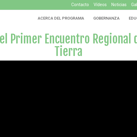
Contacto
Vídeos
Noticias
Ga
ACERCA DEL PROGRAMA
GOBERNANZA
EDU
 el Primer Encuentro Regional d
Tierra