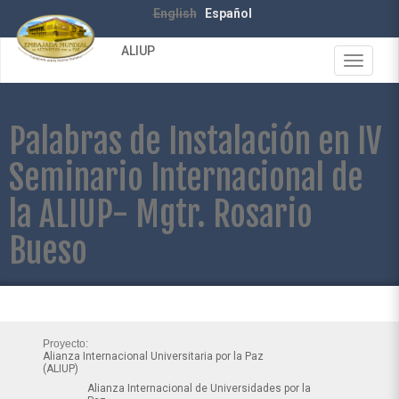
Pasar
English
Español
al
contenido
ALIUP
principal
Toggle
navigat
Palabras de Instalación en IV
Seminario Internacional de
la ALIUP- Mgtr. Rosario
Bueso
Proyecto:
Alianza Internacional Universitaria por la Paz
(ALIUP)
Alianza Internacional de Universidades por la