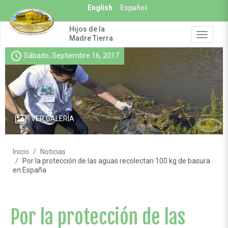
Pasar
English
Español
al
contenido
Hijos de la
principal
Toggle
Madre Tierra
navigat
schedule
Sábado, Septiembre 16, 2017
VER GALERÍA
Inicio
Noticias
Por la protección de las aguas recolectan 100 kg de basura
en España
Por la protección de las