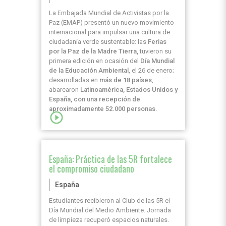
La Embajada Mundial de Activistas por la
Paz (EMAP) presentó un nuevo movimiento
internacional para impulsar una cultura de
ciudadanía verde sustentable: las
Ferias
por la Paz de la Madre Tierra,
tuvieron su
primera edición en ocasión del
Día Mundial
de la Educación Ambiental
, el 26 de enero;
desarrolladas en
más de 18 países
,
abarcaron
Latinoamérica, Estados Unidos y
España, con una recepción de
aproximadamente 52.000 personas.
play_circle_outline
España: Práctica de las 5R fortalece
el compromiso ciudadano
España
Estudiantes recibieron al Club de las 5R el
Día Mundial del Medio Ambiente. Jornada
de limpieza recuperó espacios naturales.