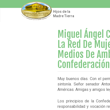
Pasar
al
contenido
Hijos de la
principal
Madre Tierra
Miguel Ángel C
La Red De Muj
Medios De Amb
Confederación
Muy buenos días. Con el perm
sintonía. Señor senador Anto
Américas. Amigas y amigos le
Los principios de la Confed
responsabilidad y vocación r