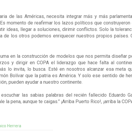
ria de las Américas, necesita integrar más y más parlamentari
. Es momento de reafirmar los lazos políticos que construyeron
ir ideas, llegar a soluciones, dirimir conflictos. Solo la tolera
ia de los otros podemos enriquecer nuestros propios países. 
suma en la construcción de modelos que nos permita diseñar po
s y dirigir en COPA el liderazgo que hace falta al continen
más lo invita, lo busca. Esté en nosotros alcanzar esa meta 
r Simón Bolívar que la patria es América. Y solo ese sentido de
ión, pueden ayudar a nuestro continente.
scuchar las sabias palabras del recién fallecido Eduardo 
e la pena, aunque te caigas.” ¡Arriba Puerto Rico!, ¡arriba la CO
ico Herrera