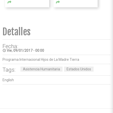
Detalles
Fecha:
Vie, 09/01/2017 - 00:00
access_time
Programa Internacional Hijos de La Madre Tierra
Tags:
Asistencia Humanitaria
Estados Unidos
English