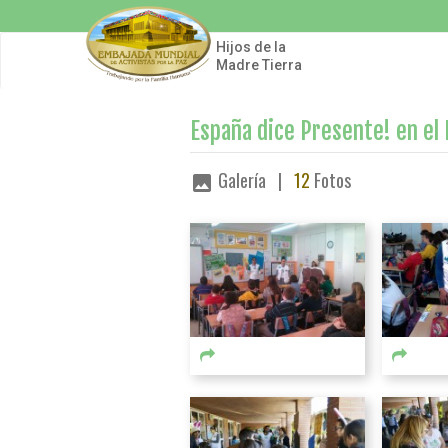
Pasar
al
contenido
Hijos de la
principal
Madre Tierra
España dice Presente! en el D
Galería |
12
Fotos
image