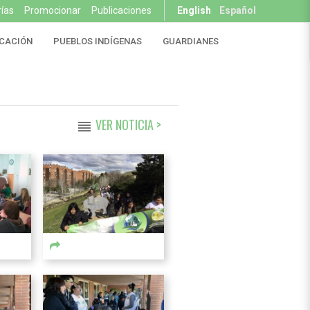
rías
Promocionar
Publicaciones
English
Español
CACIÓN
PUEBLOS INDÍGENAS
GUARDIANES
VER NOTICIA >
reorder