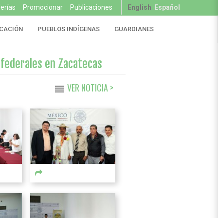
lerías
Promocionar
Publicaciones
English
Español
CACIÓN
PUEBLOS INDÍGENAS
GUARDIANES
 federales en Zacatecas
VER NOTICIA >
reorder