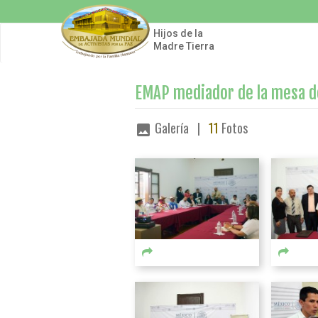
Pasar
al
contenido
Hijos de la
principal
Madre Tierra
EMAP mediador de la mesa de
Galería |
11
Fotos
image