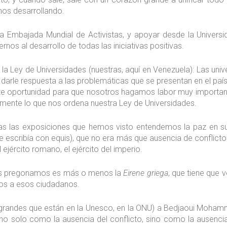
mos desarrollando.
la Embajada Mundial de Activistas, y apoyar desde la Universid
rnos al desarrollo de todas las iniciativas positivas.
e la Ley de Universidades (nuestras, aquí en Venezuela): Las uni
r darle respuesta a las problemáticas que se presentan en el paí
ente oportunidad para que nosotros hagamos labor muy importan
amente lo que nos ordena nuestra Ley de Universidades.
s las exposiciones que hemos visto entendemos la paz en su 
e escribía con equis), que no era más que ausencia de conflicto 
 ejército romano, el ejército del imperio.
ros pregonamos es más o menos la
Eirene griega
, que tiene que 
hos a esos ciudadanos.
s grandes que están en la Unesco, en la ONU) a Bedjaoui Moha
 no solo como la ausencia del conflicto, sino como la ausencia 