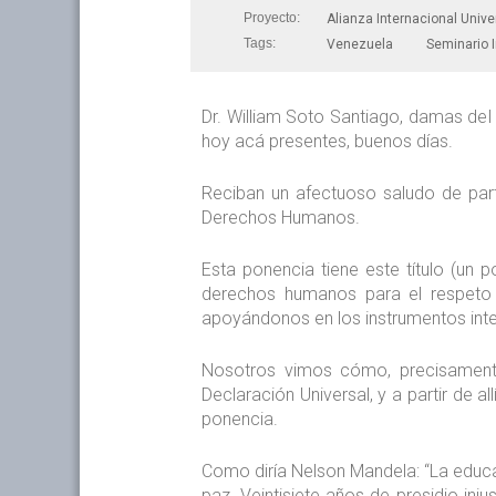
Proyecto:
Alianza Internacional Univer
Tags:
Venezuela
Seminario I
Dr. William Soto Santiago, damas del 
hoy acá presentes, buenos días.
Reciban un afectuoso saludo de parte
Derechos Humanos.
Esta ponencia tiene este título (un 
derechos humanos para el respeto d
apoyándonos en los instrumentos inte
Nosotros vimos cómo, precisamente
Declaración Universal, y a partir de 
ponencia.
Como diría Nelson Mandela: “La educa
paz. Veintisiete años de presidio inj