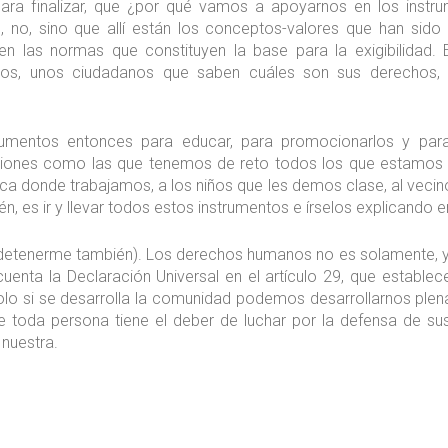
ra finalizar, que ¿por qué vamos a apoyarnos en los instru
 no, sino que allí están los conceptos-valores que han sido
ten las normas que constituyen la base para la exigibilidad.
s, unos ciudadanos que saben cuáles son sus derechos, p
trumentos entonces para educar, para promocionarlos y pa
nes como las que tenemos de reto todos los que estamos aqu
ica donde trabajamos, a los niños que les demos clase, al vecin
, es ir y llevar todos estos instrumentos e írselos explicando en
 detenerme también). Los derechos humanos no es solamente, y
enta la Declaración Universal en el artículo 29, que establ
lo si se desarrolla la comunidad podemos desarrollarnos plena
ue toda persona tiene el deber de luchar por la defensa de su
nuestra.