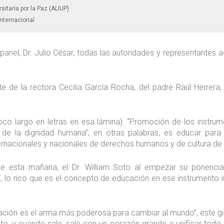
sitaria por la Paz (ALIUP)
nternacional
panel, Dr. Julio César, todas las autoridades y representantes 
 de la rectora Cecilia García Rocha, del padre Raúl Herrera, 
poco largo en letras en esa lámina): “Promoción de los instrume
e la dignidad humana”; en otras palabras, es educar para l
rnacionales y nacionales de derechos humanos y de cultura de
 esta mañana, el Dr. William Soto al empezar su ponencia,
allí, lo rico que es el concepto de educación en ese instrumento
ción es el arma más poderosa para cambiar al mundo”, este gigan
usto, y cuando sale, sale con un corazón grande a unificar tod