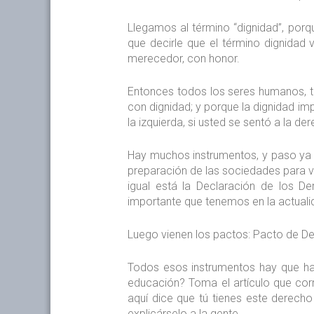
Llegamos al término “dignidad”, porq
que decirle que el término dignidad v
merecedor, con honor.
Entonces todos los seres humanos, t
con dignidad; y porque la dignidad i
la izquierda, si usted se sentó a la d
Hay muchos instrumentos, y paso ya a 
preparación de las sociedades para vivi
igual está la Declaración de los 
importante que tenemos en la actuali
Luego vienen los pactos: Pacto de Der
Todos esos instrumentos hay que hace
educación? Toma el artículo que corr
aquí dice que tú tienes este derech
explicárselo a la gente.