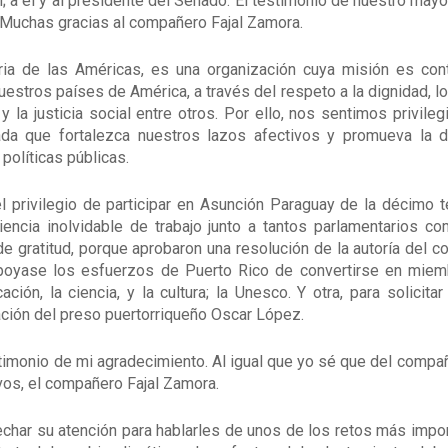
n; a él y al presidente del Senado. El testimonio de nuestro may
. Muchas gracias al compañero Fajal Zamora.
ia de las Américas, es una organización cuya misión es contri
estros países de América, a través del respeto a la dignidad, l
y la justicia social entre otros. Por ello, nos sentimos privile
rnada que fortalezca nuestros lazos afectivos y promueva la
políticas públicas.
 privilegio de participar en Asunción Paraguay de la décimo 
iencia inolvidable de trabajo junto a tantos parlamentarios 
 de gratitud, porque aprobaron una resolución de la autoría del
poyase los esfuerzos de Puerto Rico de convertirse en miemb
ión, la ciencia, y la cultura; la Unesco. Y otra, para solicit
ación del preso puertorriqueño Oscar López.
imonio de mi agradecimiento. Al igual que yo sé que del compañ
vos, el compañero Fajal Zamora.
char su atención para hablarles de unos de los retos más impo