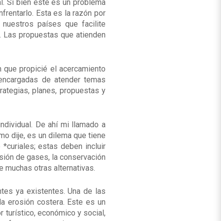
al. Si bien este es un problema
frentarlo. Esta es la razón por
nuestros países que facilite
. Las propuestas que atienden
n que propicié el acercamiento
 encargadas de atender temas
rategias, planes, propuestas y
dividual. De ahí mi llamado a
mo dije, es un dilema que tiene
*curiales; estas deben incluir
isión de gases, la conservación
e muchas otras alternativas.
ntes ya existentes. Una de las
la erosión costera. Este es un
 turístico, económico y social,