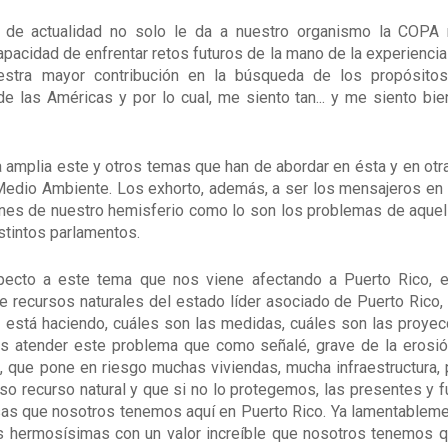
y de actualidad no solo le da a nuestro organismo la COPA 
capacidad de enfrentar retos futuros de la mano de la experienci
estra mayor contribución en la búsqueda de los propósito
e las Américas y por lo cual, me siento tan... y me siento bie
a amplia este y otros temas que han de abordar en ésta y en ot
Medio Ambiente. Los exhorto, además, a ser los mensajeros en
es de nuestro hemisferio como lo son los problemas de aquell
tintos parlamentos.
pecto a este tema que nos viene afectando a Puerto Rico, e
e recursos naturales del estado líder asociado de Puerto Rico, 
 está haciendo, cuáles son las medidas, cuáles son las proye
ros atender este problema que como señalé, grave de la erosi
que pone en riesgo muchas viviendas, mucha infraestructura,
oso recurso natural y que si no lo protegemos, las presentes y 
sas que nosotros tenemos aquí en Puerto Rico. Ya lamentablem
as hermosísimas con un valor increíble que nosotros tenemos q