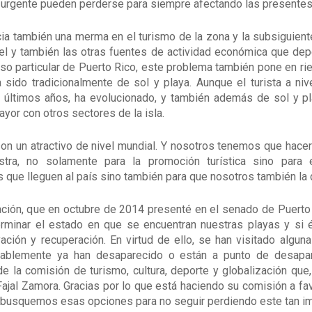
urgente pueden perderse para siempre afectando las presentes 
a también una merma en el turismo de la zona y la subsiguient
el y también las otras fuentes de actividad económica que depen
aso particular de Puerto Rico, este problema también pone en r
 sido tradicionalmente de sol y playa. Aunque el turista a ni
s últimos años, ha evolucionado, y también además de sol y pl
ayor con otros sectores de la isla.
on un atractivo de nivel mundial. Y nosotros tenemos que hac
stra, no solamente para la promoción turística sino para 
s que lleguen al país sino también para que nosotros también la
ción, que en octubre de 2014 presenté en el senado de Puerto 
rminar el estado en que se encuentran nuestras playas y si
ción y recuperación. En virtud de ello, se han visitado algun
tablemente ya han desaparecido o están a punto de desapa
 la comisión de turismo, cultura, deporte y globalización que,
jal Zamora. Gracias por lo que está haciendo su comisión a fav
 busquemos esas opciones para no seguir perdiendo este tan imp