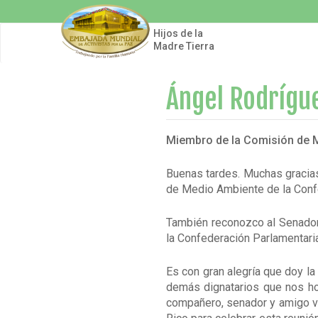
Pasar
al
contenido
Hijos de la
principal
Madre Tierra
Ángel Rodrígue
Miembro de la Comisión de M
Buenas tardes. Muchas gracias
de Medio Ambiente de la Conf
También reconozco al Senador 
la Confederación Parlamentari
Es con gran alegría que doy l
demás dignatarios que nos hon
compañero, senador y amigo vi