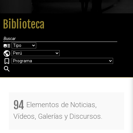
Biblioteca
art_track
public
bookmark_border
search
94
Elementos de Noticias,
Vídeos, Galerías y Discursos.