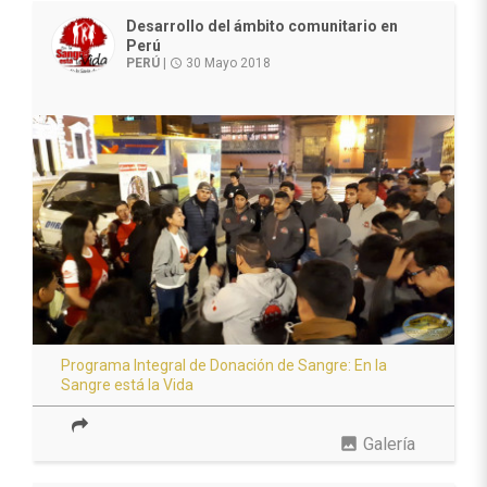
Desarrollo del ámbito comunitario en
Perú
PERÚ
|
30 Mayo 2018
access_time
Programa Integral de Donación de Sangre: En la
Sangre está la Vida
photo
Galería