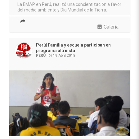
La EMAP en Perú, realizó una concientización a favor
del medio ambiente y Día Mundial de la Tierra.
photo
Galería
Perú| Familia y escuela participan en
programa altruista
PERÚ
|
19 Abril 2018
access_time