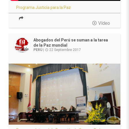
Programa Justicia para la Paz
play_circle_outline
Vídeo
Abogados del Perú se suman a la tarea
de la Paz mundial
PERÚ
|
22 Septiembre 2017
access_time