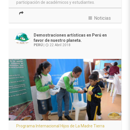
participación de académicos y estudiantes.
view_headline
Noticias
Demostraciones artísticas en Perú en
favor de nuestro planeta.
PERÚ
|
22 Abril 2018
access_time
Programa Internacional Hijos de La Madre Tierra