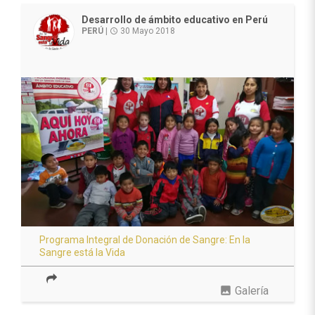
Desarrollo de ámbito educativo en Perú
PERÚ
|
30 Mayo 2018
access_time
Programa Integral de Donación de Sangre: En la
Sangre está la Vida
photo
Galería