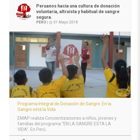
Peruanos hacia una cultura de donación
voluntaria, altruista y habitual de sangre
segura.
PERÚ
|
01 Mayo 2018
access_time
Programa Integral de Donación de Sangre: En la
Sangre está la Vida
EMAP realiza Concientizaciones a niños, jóvenes y
familias del programa “EN LA SANGRE ESTA LA
VIDA”. En Perú.