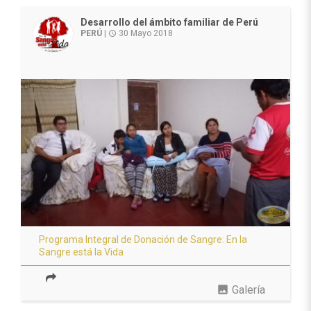
Desarrollo del ámbito familiar de Perú
PERÚ
|
30 Mayo 2018
access_time
Programa Integral de Donación de Sangre: En la
Sangre está la Vida
photo
Galería