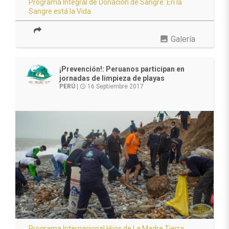
Programa Integral de Donación de Sangre: En la
Sangre está la Vida
photo
Galería
¡Prevención!: Peruanos participan en
jornadas de limpieza de playas
PERÚ
|
16 Septiembre 2017
access_time
Programa Internacional Hijos de La Madre Tierra