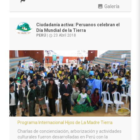
photo
Galería
Ciudadanía activa: Peruanos celebran el
Día Mundial de la Tierra
PERÚ
|
23 Abril 2018
access_time
Programa Internacional Hijos de La Madre Tierra
Charlas de concienciación, arborización y actividades
culturales fueron desarrolladas en Perú con la