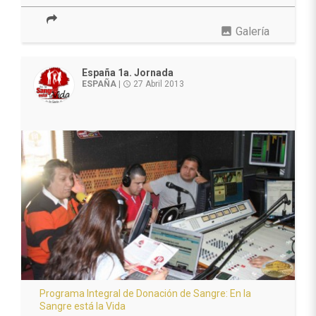
photo
Galería
España 1a. Jornada
ESPAÑA
|
27 Abril 2013
access_time
Programa Integral de Donación de Sangre: En la
Sangre está la Vida