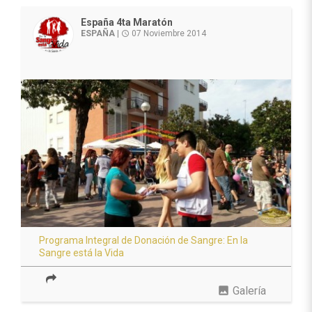
España 4ta Maratón
ESPAÑA
|
07 Noviembre 2014
access_time
Programa Integral de Donación de Sangre: En la
Sangre está la Vida
photo
Galería