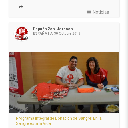
view_headline
Noticias
España 2da. Jornada
ESPAÑA
|
30 Octubre 2013
access_time
Programa Integral de Donación de Sangre: En la
Sangre está la Vida