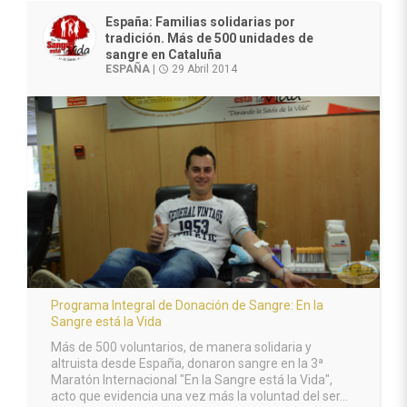
España: Familias solidarias por
tradición. Más de 500 unidades de
sangre en Cataluña
ESPAÑA
|
29 Abril 2014
access_time
Programa Integral de Donación de Sangre: En la
Sangre está la Vida
Más de 500 voluntarios, de manera solidaria y
altruista desde España, donaron sangre en la 3ª
Maratón Internacional "En la Sangre está la Vida",
acto que evidencia una vez más la voluntad del ser...