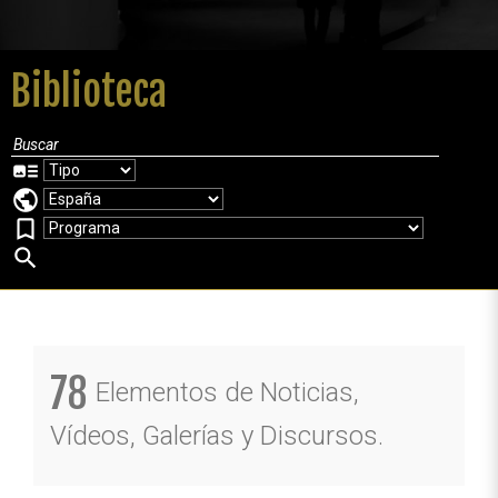
Biblioteca
art_track
public
bookmark_border
search
78
Elementos de Noticias,
Vídeos, Galerías y Discursos.