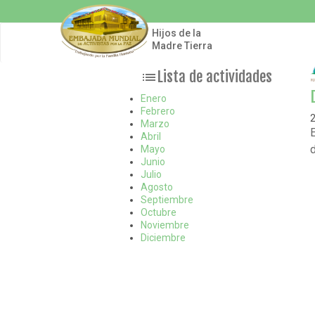
Pasar
al
contenido
Hijos de la
principal
Madre Tierra
Lista de actividades
list
Enero
Febrero
2
Marzo
Abril
Mayo
Junio
Julio
Agosto
Septiembre
Octubre
Noviembre
Diciembre