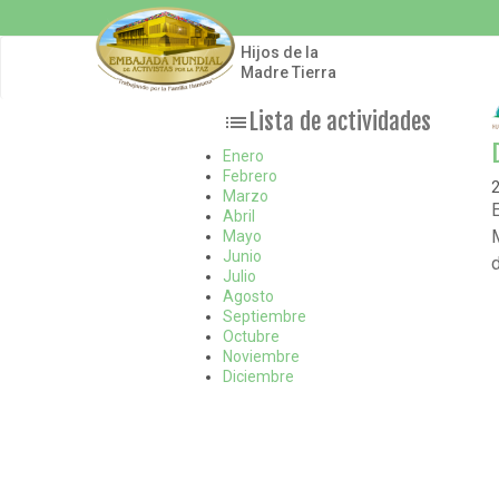
Pasar
al
contenido
Hijos de la
principal
Madre Tierra
Lista de actividades
list
Enero
Febrero
Marzo
Abril
Mayo
Junio
Julio
Agosto
Septiembre
Octubre
Noviembre
Diciembre