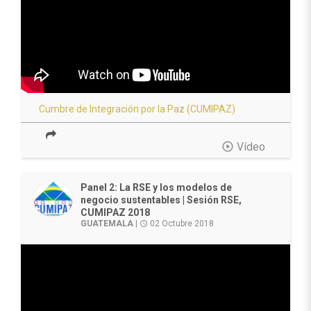
Cumbre de Integración por la Paz (CUMIPAZ)
play_circle_outline
Vídeo
Panel 2: La RSE y los modelos de
negocio sustentables | Sesión RSE,
CUMIPAZ 2018
GUATEMALA
|
02 Octubre 2018
access_time