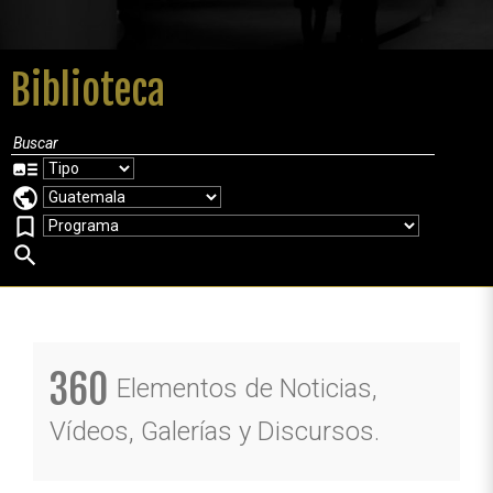
Biblioteca
art_track
public
bookmark_border
search
360
Elementos de Noticias,
Vídeos, Galerías y Discursos.